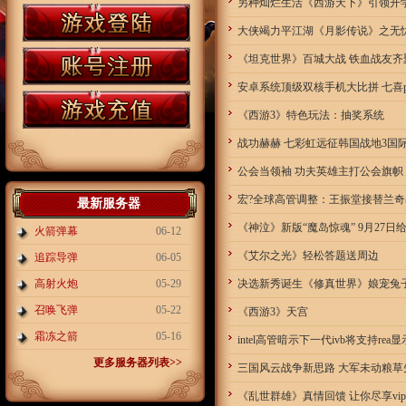
另种灿烂生活《西游天下》引领开
大侠竭力平江湖《月影传说》之无
《坦克世界》百城大战 铁血战友齐
安卓系统顶级双核手机大比拼 七喜
《西游3》特色玩法：抽奖系统
战功赫赫 七彩虹远征韩国战地3国
公会当领袖 功夫英雄主打公会旗帜
宏?全球高管调整：王振堂接替兰奇出
最新服务器
《神泣》新版“魔岛惊魂” 9月27日
火箭弹幕
06-12
《艾尔之光》轻松答题送周边
追踪导弹
06-05
高射火炮
05-29
决选新秀诞生《修真世界》娘宠兔
召唤飞弹
05-22
《西游3》天宫
霜冻之箭
05-16
intel高管暗示下一代ivb将支持rea
更多服务器列表>>
三国风云战争新思路 大军未动粮草
《乱世群雄》真情回馈 让你尽享vi