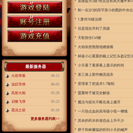
直接提升2级?而且还有凤天魔甲和1
刚一在沙3的田字形小的图的中央
1:萧何56级法师
但是现在升到了高级
天歌按住Ctrl键
火焰依然熊熊地燃烧着
林嘉小心翼翼的戴上记忆头盔记忆
小天看了看屏幕上显示的时间
最新服务器
老三身上那件幽灵战衣
火箭弹幕
06-12
受理拿了把道术1-7银蛇
追踪导弹
06-05
高射火炮
05-29
盟重终于被完全解放
召唤飞弹
05-22
魔法与箭矢不断在身上爆开
霜冻之箭
05-16
一只劲点血的高等级小怪一槽饿
更多服务器列表>>
其余的药水价值也会上升不少
胖子和林馨猛的听到小天的喊声