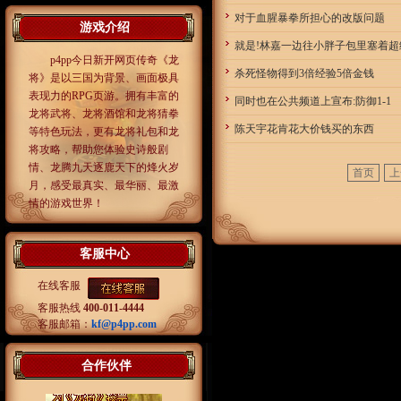
对于血腥暴拳所担心的改版问题
游戏介绍
就是!林嘉一边往小胖子包里塞着超
p4pp今日新开网页传奇《龙
杀死怪物得到3倍经验5倍金钱
将》是以三国为背景、画面极具
表现力的RPG页游。拥有丰富的
同时也在公共频道上宣布:防御1-1
龙将武将、龙将酒馆和龙将猜拳
陈天宇花肯花大价钱买的东西
等特色玩法，更有龙将礼包和龙
将攻略，帮助您体验史诗般剧
情、龙腾九天逐鹿天下的烽火岁
首页
上
月，感受最真实、最华丽、最激
情的游戏世界！
客服中心
在线客服
客服热线
400-011-4444
客服邮箱：
kf@p4pp.com
合作伙伴