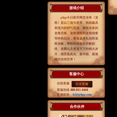
游戏介绍
p4pp今日新开网页传奇《龙
将》是以三国为背景、画面极具
表现力的RPG页游。拥有丰富的
龙将武将、龙将酒馆和龙将猜拳
等特色玩法，更有龙将礼包和龙
将攻略，帮助您体验史诗般剧
情、龙腾九天逐鹿天下的烽火岁
月，感受最真实、最华丽、最激
情的游戏世界！
客服中心
在线客服
客服热线
400-011-4444
客服邮箱：
kf@p4pp.com
合作伙伴