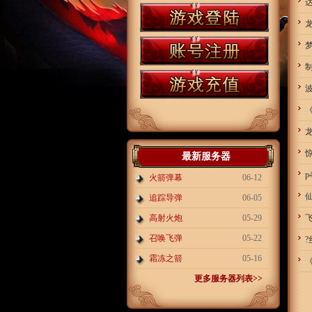
达
梦
制
最新服务器
p
火箭弹幕
06-12
追踪导弹
06-05
高射火炮
05-29
召唤飞弹
05-22
?
霜冻之箭
05-16
更多服务器列表>>