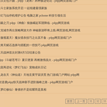
尔文也汗颜，p4pp《龙将》跨种族进化论 - p4pp网页游戏门户
龙斗士家族系统开启 一起组建最强家族
幻飞仙停机维护公告 电脑之家 pchome 科技引领生活
裁之刃 p4pp《神曲》狼族崛起军团降临 - p4pp网页游戏
波克城市再出策略网游大作 神秘新游即将上线-网页游戏,网页游戏
《傲视遮天》魔女猎杀技巧之出其不备 - p4pp网页游戏门户
龙将天赋石选择与搭配的一些技巧 p4pp网页游戏
惊天战神首次封测4月5日结束公告
4pp《斗破苍穹2》夏日更新 再燃激情战火 - p4pp网页游戏门户
仙宠再进化《梦幻飞仙》宠物成长日记
飞龙在天《神仙道》天地玄黄宇宙洪荒 热门游戏门户网站 p4pp网
丝逆袭p4pp惊天战神新手进阶巅峰之路 - p4pp网页游戏门户
《梦幻修仙》奢侈的不是炫耀而是真相
首页
上一页
31
32
33