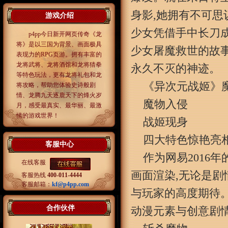
身影,她拥有不可思
游戏介绍
少女凭借手中长刀成
p4pp今日新开网页传奇《龙
将》是以三国为背景、画面极具
少女屠魔救世的故
表现力的RPG页游。拥有丰富的
龙将武将、龙将酒馆和龙将猜拳
永久不灭的神迹。
等特色玩法，更有龙将礼包和龙
《异次元战姬》
将攻略，帮助您体验史诗般剧
情、龙腾九天逐鹿天下的烽火岁
魔物入侵
月，感受最真实、最华丽、最激
情的游戏世界！
战姬现身
四大特色惊艳亮
客服中心
作为网易2016
在线客服
画面渲染,无论是剧
客服热线
400-011-4444
客服邮箱：
kf@p4pp.com
与玩家的高度期待
合作伙伴
动漫元素与创意剧