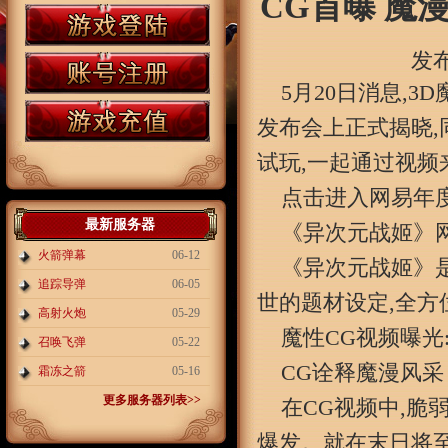
CG首曝 魔
发布
5月20日消息,
发布会上正式揭晓,
试玩,一起通过视频
点击进入网易年
最新服务器
《异次元战姬》网
火箭弹幕
06-12
《异次元战姬》
追踪导弹
06-05
世的题材设定,全方
高射火炮
05-29
魔性CG视频曝光
召唤飞弹
05-22
CG诠释魔漫风采
霜冻之箭
05-16
更多服务器列表>>
在CG视频中,脆
爆发。就在末日将