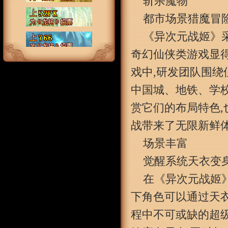
斩杀魔物
都市场景猎魔冒
《异次元战姬》
奇幻仙侠类游戏显
戏中,研发团队围绕
中国城、地铁、学
赏它们的布局特色,
战带来了无限新鲜
场景丰富
觉醒系统天衣变
在《异次元战姬》
下角色可以通过天衣
程中不可或缺的超