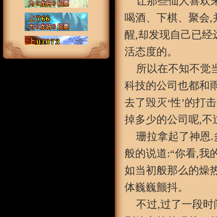
让那些仙人喜欢
喝酒、下棋、聚会,
醒,却发现自己已经
活态度的。
所以在不知不觉
科技的公司也都和雨
去了毁灭‘性’的打击
掉多少的公司呢,不
珊拉拿起了神恩.
般的说道:“你看,我
如当初般那么的燥热
体巍巍颤抖。
不过,过了一段时