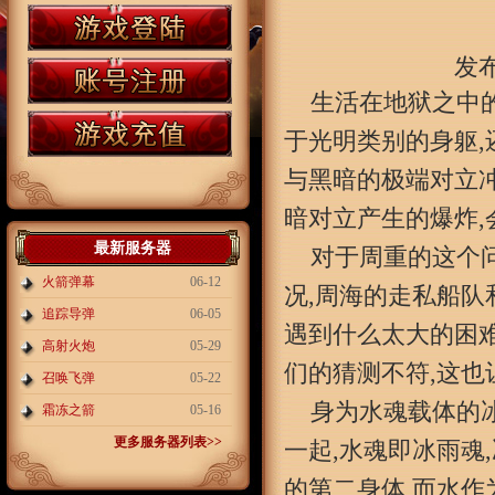
发布
生活在地狱之中
于光明类别的身躯,
与黑暗的极端对立冲
暗对立产生的爆炸
最新服务器
对于周重的这个
火箭弹幕
06-12
况,周海的走私船队
追踪导弹
06-05
遇到什么太大的困难
高射火炮
05-29
们的猜测不符,这也
召唤飞弹
05-22
身为水魂载体的
霜冻之箭
05-16
更多服务器列表>>
一起,水魂即冰雨魂
的第二身体,而水作