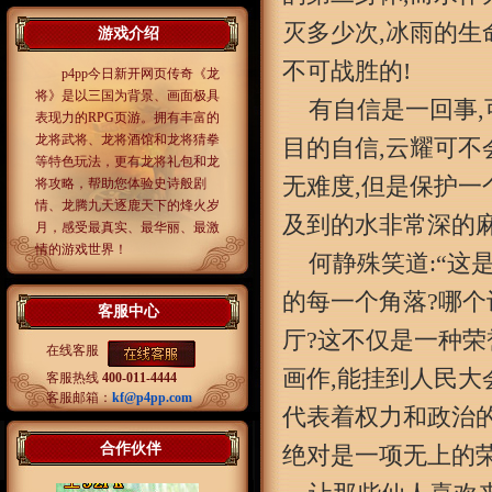
灭多少次,冰雨的生
游戏介绍
不可战胜的!
p4pp今日新开网页传奇《龙
将》是以三国为背景、画面极具
有自信是一回事
表现力的RPG页游。拥有丰富的
龙将武将、龙将酒馆和龙将猜拳
目的自信,云耀可不
等特色玩法，更有龙将礼包和龙
无难度,但是保护一
将攻略，帮助您体验史诗般剧
情、龙腾九天逐鹿天下的烽火岁
及到的水非常深的
月，感受最真实、最华丽、最激
情的游戏世界！
何静殊笑道:“这
的每一个角落?哪
客服中心
厅?这不仅是一种荣
在线客服
画作,能挂到人民大
客服热线
400-011-4444
客服邮箱：
kf@p4pp.com
代表着权力和政治的
合作伙伴
绝对是一项无上的荣