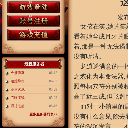
发布
女孩在笑,她的
看着她弯成月牙的
着,那是一种无法遏
没有听清。
最新服务器
龙逍遥满意的一挥
火箭弹幕
06-12
之炼化为本命法器,
追踪导弹
06-05
照每柄穴符分别被
高射火炮
05-29
高了近三成,但飞
召唤飞弹
05-22
而对于小镇里的
霜冻之箭
05-16
更多服务器列表>>
没有什么意见,除去
符的深沉发言……不