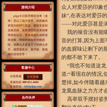
众人对爱莎的印象也
游戏介绍
妹”,在表达对爱莎
p4pp今日新开网页传奇《龙
将》是以三国为背景、画面极具
——对此爱莎甚是
表现力的RPG页游。拥有丰富的
龙将武将、龙将酒馆和龙将猜拳
我的噪音没有能
等特色玩法，更有龙将礼包和龙
音的打算,因为上面
将攻略，帮助您体验史诗般剧
情、龙腾九天逐鹿天下的烽火岁
的血腥味让剩下的
月，感受最真实、最华丽、最激
情的游戏世界！
的都不敢下来了。
“我也不知道这龙
客服中心
道:“看现在的情况
在线客服
楚掉,如今伴随着越
客服热线
400-011-4444
客服邮箱：
kf@p4pp.com
龙凰血脉之力方才
合作伙伴
高举双手摆好姿